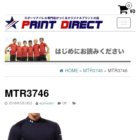
0
¥0
Toggle
navigati
HOME
»
MTR3746
» MTR3746
MTR3746
2016年5月18日
wpmaster
Off