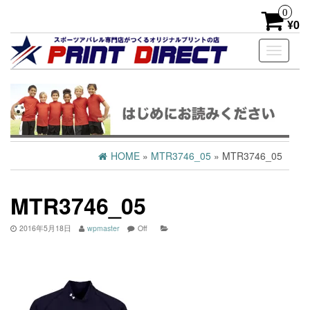
0
¥0
Toggle
navigati
HOME
»
MTR3746_05
» MTR3746_05
MTR3746_05
2016年5月18日
wpmaster
Off