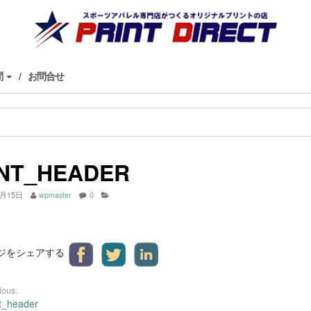
問
お問合せ
INT_HEADER
2月15日
wpmaster
0
ジをシェアする
ious:
nt_header