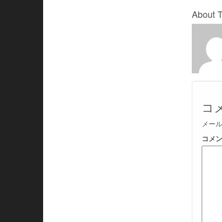
About 
コ
メー
コメ