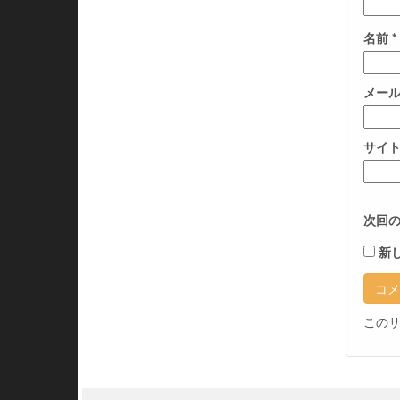
名前
*
メー
サイ
次回
新
このサ